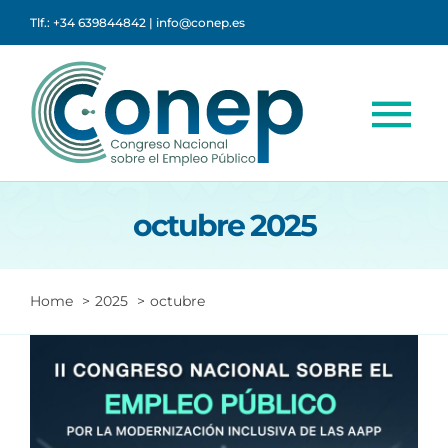
Saltar
Tlf.: +34 639844842 | info@conep.es
al
contenido
To
Na
Congreso
octubre 2025
Agenda
Home
2025
octubre
Ponentes
Inscripciones